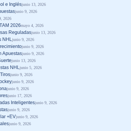
l e Inglés
junio 13, 2026
puestas
junio 9, 2026
9, 2026
ATAM 2026
mayo 4, 2026
Casas Reguladas
junio 13, 2026
es NHL
junio 9, 2026
recimiento
junio 9, 2026
en Apuestas
junio 9, 2026
uerte
junio 13, 2026
estas NHL
junio 5, 2026
Tiros
junio 9, 2026
Hockey
junio 9, 2026
ona
junio 9, 2026
ores
junio 17, 2026
as Inteligentes
junio 9, 2026
stas
junio 9, 2026
lar +EV
junio 9, 2026
ales
junio 9, 2026