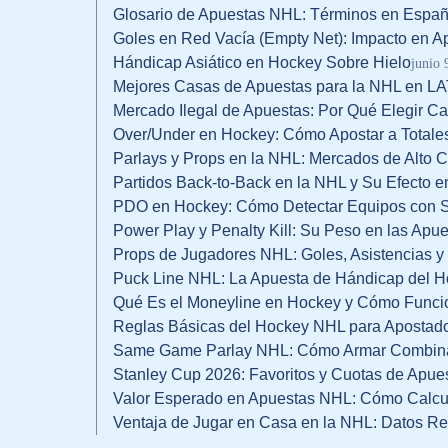
Glosario de Apuestas NHL: Términos en Españo
Goles en Red Vacía (Empty Net): Impacto en A
Hándicap Asiático en Hockey Sobre Hielo
junio 
Mejores Casas de Apuestas para la NHL en L
Mercado Ilegal de Apuestas: Por Qué Elegir 
Over/Under en Hockey: Cómo Apostar a Total
Parlays y Props en la NHL: Mercados de Alto C
Partidos Back-to-Back en la NHL y Su Efecto 
PDO en Hockey: Cómo Detectar Equipos con S
Power Play y Penalty Kill: Su Peso en las Apu
Props de Jugadores NHL: Goles, Asistencias y 
Puck Line NHL: La Apuesta de Hándicap del 
Qué Es el Moneyline en Hockey y Cómo Funci
Reglas Básicas del Hockey NHL para Apostad
Same Game Parlay NHL: Cómo Armar Combinad
Stanley Cup 2026: Favoritos y Cuotas de Apue
Valor Esperado en Apuestas NHL: Cómo Calcu
Ventaja de Jugar en Casa en la NHL: Datos Re