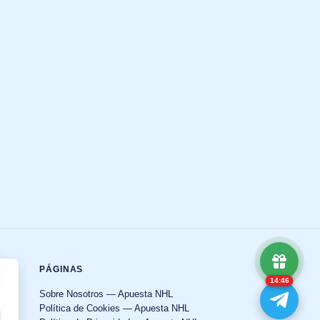
PÁGINAS
14:46
emos
Sobre Nosotros — Apuesta NHL
Política de Cookies — Apuesta NHL