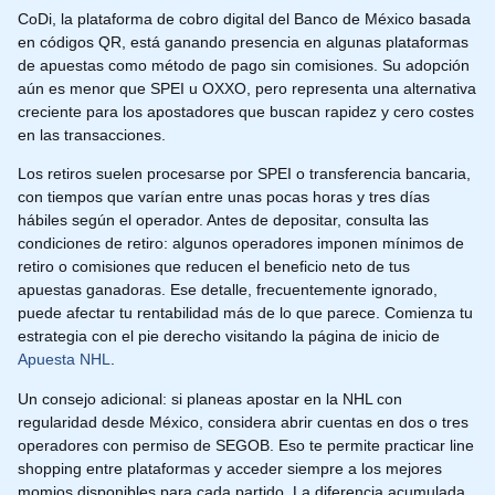
CoDi, la plataforma de cobro digital del Banco de México basada
en códigos QR, está ganando presencia en algunas plataformas
de apuestas como método de pago sin comisiones. Su adopción
aún es menor que SPEI u OXXO, pero representa una alternativa
creciente para los apostadores que buscan rapidez y cero costes
en las transacciones.
Los retiros suelen procesarse por SPEI o transferencia bancaria,
con tiempos que varían entre unas pocas horas y tres días
hábiles según el operador. Antes de depositar, consulta las
condiciones de retiro: algunos operadores imponen mínimos de
retiro o comisiones que reducen el beneficio neto de tus
apuestas ganadoras. Ese detalle, frecuentemente ignorado,
puede afectar tu rentabilidad más de lo que parece. Comienza tu
estrategia con el pie derecho visitando la página de inicio de
Apuesta NHL
.
Un consejo adicional: si planeas apostar en la NHL con
regularidad desde México, considera abrir cuentas en dos o tres
operadores con permiso de SEGOB. Eso te permite practicar line
shopping entre plataformas y acceder siempre a los mejores
momios disponibles para cada partido. La diferencia acumulada