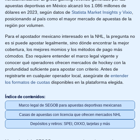
apuestas deportivas en México alcanzó los 1.086 millones de
dólares en 2023, según datos de
Statista Market Insights y Vixio
,
posicionando al país como el mayor mercado de apuestas de la
región por volumen.
Para el apostador mexicano interesado en la NHL, la pregunta no
es si puede apostar legalmente, sino dónde encontrar la mejor
cobertura, los mejores momios y los métodos de pago más
cómodos. Eso requiere entender el marco legal vigente y
conocer qué operadores ofrecen mercados de hockey con la
profundidad suficiente para apostar con criterio. Antes de
registrarte en cualquier operador local, asegúrate de
entender
los formatos de cuotas
disponibles en la plataforma elegida.
Índice de contenidos
Marco legal de SEGOB para apuestas deportivas mexicanas
Casas de apuestas con licencia que ofrecen mercados NHL
Depósitos y retiros: SPEI, OXXO, tarjetas y más