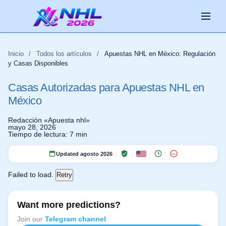
Inicio
/
Todos los artículos
/
Apuestas NHL en México: Regulación
y Casas Disponibles
Cómo Apostar en la
Estrategias de Apuestas
Mejores Casas de
Parlays y Props en la
Apuestas en Vivo NHL:
NHL: Guía para
Todos los artículos
NHL Basadas en Datos
Noticias
Apuestas para la NHL
NHL: Mercados de Alto
Casas Autorizadas para Apuestas NHL en
Cómo Apostar Durante
Principiantes
en LATAM 2026
Crecimiento
el Partido
México
Redacción «Apuesta nhl»
mayo 28, 2026
Tiempo de lectura: 7 min
Updated agosto 2026
18+
Failed to load.
Retry
Want more predictions?
Join our
Telegram channel