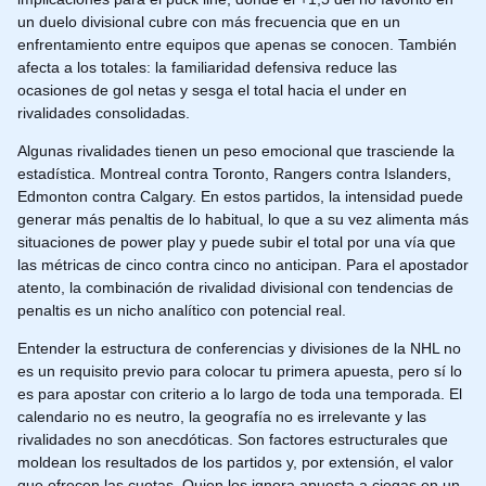
un duelo divisional cubre con más frecuencia que en un
enfrentamiento entre equipos que apenas se conocen. También
afecta a los totales: la familiaridad defensiva reduce las
ocasiones de gol netas y sesga el total hacia el under en
rivalidades consolidadas.
Algunas rivalidades tienen un peso emocional que trasciende la
estadística. Montreal contra Toronto, Rangers contra Islanders,
Edmonton contra Calgary. En estos partidos, la intensidad puede
generar más penaltis de lo habitual, lo que a su vez alimenta más
situaciones de power play y puede subir el total por una vía que
las métricas de cinco contra cinco no anticipan. Para el apostador
atento, la combinación de rivalidad divisional con tendencias de
penaltis es un nicho analítico con potencial real.
Entender la estructura de conferencias y divisiones de la NHL no
es un requisito previo para colocar tu primera apuesta, pero sí lo
es para apostar con criterio a lo largo de toda una temporada. El
calendario no es neutro, la geografía no es irrelevante y las
rivalidades no son anecdóticas. Son factores estructurales que
moldean los resultados de los partidos y, por extensión, el valor
que ofrecen las cuotas. Quien los ignora apuesta a ciegas en un