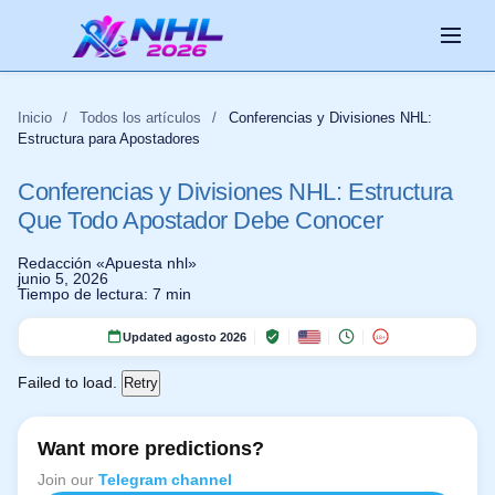
Inicio
/
Todos los artículos
/
Conferencias y Divisiones NHL:
Estructura para Apostadores
Cómo Apostar en la
Estrategias de Apuestas
Mejores Casas de
Parlays y Props en la
Apuestas en Vivo NHL:
NHL: Guía para
Todos los artículos
NHL Basadas en Datos
Noticias
Apuestas para la NHL
NHL: Mercados de Alto
Conferencias y Divisiones NHL: Estructura
Cómo Apostar Durante
Principiantes
en LATAM 2026
Crecimiento
el Partido
Que Todo Apostador Debe Conocer
Redacción «Apuesta nhl»
junio 5, 2026
Tiempo de lectura: 7 min
Updated agosto 2026
18+
Failed to load.
Retry
Want more predictions?
Join our
Telegram channel