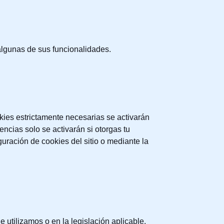
 algunas de sus funcionalidades.
kies estrictamente necesarias se activarán
ncias solo se activarán si otorgas tu
uración de cookies del sitio o mediante la
 utilizamos o en la legislación aplicable.