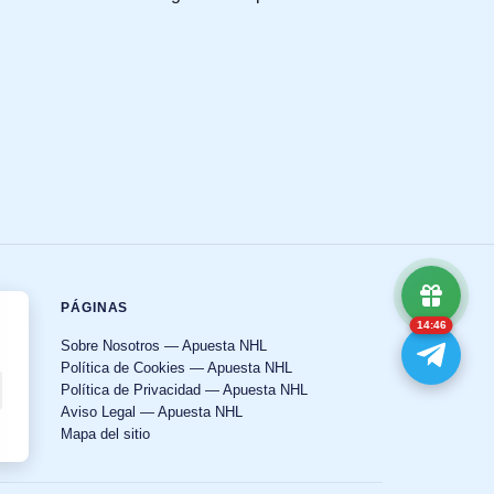
PÁGINAS
14:46
emos
Sobre Nosotros — Apuesta NHL
Política de Cookies — Apuesta NHL
.
Política de Privacidad — Apuesta NHL
Aviso Legal — Apuesta NHL
a.
Mapa del sitio
.