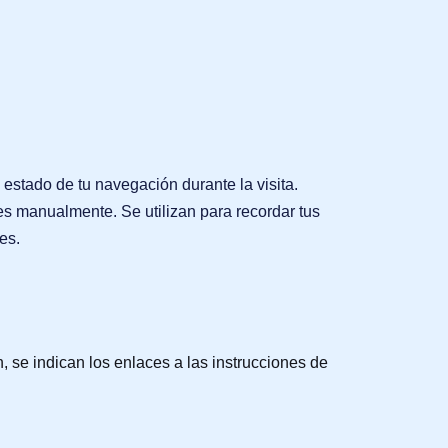
estado de tu navegación durante la visita.
es manualmente. Se utilizan para recordar tus
es.
 se indican los enlaces a las instrucciones de