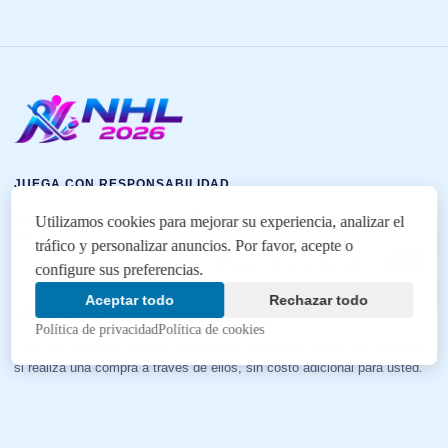
JUEGA CON RESPONSABILIDAD
Esta guía es solo informativa. Por favor, juegue de forma responsable.
Utilizamos cookies para mejorar su experiencia, analizar el
18+
tráfico y personalizar anuncios. Por favor, acepte o
Si tiene problemas con el juego, puede encontrar ayuda
aquí
.
14:44
configure sus preferencias.
Aceptar todo
Rechazar todo
AVISO LEGAL
Política de privacidad
Política de cookies
Este sitio contiene enlaces de afiliados. Podemos recibir una comisión
si realiza una compra a través de ellos, sin costo adicional para usted.
Utilizamos cookies para mejorar su experiencia. Al continuar en el sitio,
acepta
nuestra política
.