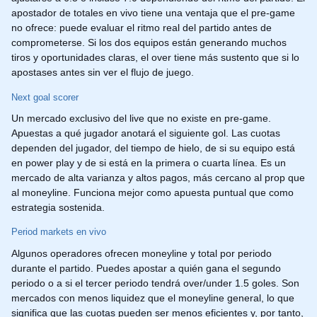
apostador de totales en vivo tiene una ventaja que el pre-game
no ofrece: puede evaluar el ritmo real del partido antes de
comprometerse. Si los dos equipos están generando muchos
tiros y oportunidades claras, el over tiene más sustento que si lo
apostases antes sin ver el flujo de juego.
Next goal scorer
Un mercado exclusivo del live que no existe en pre-game.
Apuestas a qué jugador anotará el siguiente gol. Las cuotas
dependen del jugador, del tiempo de hielo, de si su equipo está
en power play y de si está en la primera o cuarta línea. Es un
mercado de alta varianza y altos pagos, más cercano al prop que
al moneyline. Funciona mejor como apuesta puntual que como
estrategia sostenida.
Period markets en vivo
Algunos operadores ofrecen moneyline y total por periodo
durante el partido. Puedes apostar a quién gana el segundo
periodo o a si el tercer periodo tendrá over/under 1.5 goles. Son
mercados con menos liquidez que el moneyline general, lo que
significa que las cuotas pueden ser menos eficientes y, por tanto,