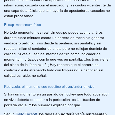
información, cruzada con el marcador y las cuotas vigentes, te da
una capa de análisis que la mayoría de apostadores casuales no
están procesando.
El trap: momentum falso
No todo momentum es real. Un equipo puede acumular tiros
durante cinco minutos contra un portero en racha sin generar
verdadero peligro. Tiros desde la periferia, sin pantalla y sin
rebotes, inflan el contador de shots pero no reflejan dominio de
calidad. Si vas a usar los intentos de tiro como indicador de
momentum, crúzalos con lo que ves en pantalla: ¿los tiros vienen
del slot o de la línea azul? ¿Hay rebotes que el portero no
controla o está atrapando todo con limpieza? La cantidad sin
calidad es ruido, no señal.
Red vacía: el momento que redefine el over/under en vivo
Si hay un momento en un partido de hockey que todo apostador
en vivo debería entender a la perfección, es la situación de
portería vacía. Y los números explican por qué.
Según
Daily Faceoff
, los
goles en portería vacía representan