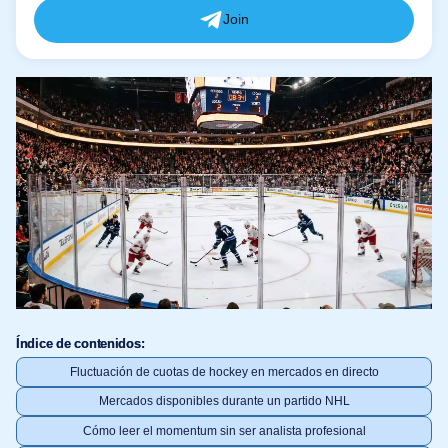
Join
Índice de contenidos
Fluctuación de cuotas de hockey en mercados en directo
Mercados disponibles durante un partido NHL
Cómo leer el momentum sin ser analista profesional