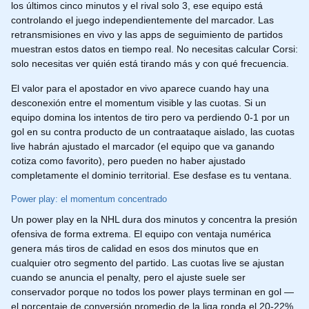
los últimos cinco minutos y el rival solo 3, ese equipo está
controlando el juego independientemente del marcador. Las
retransmisiones en vivo y las apps de seguimiento de partidos
muestran estos datos en tiempo real. No necesitas calcular Corsi:
solo necesitas ver quién está tirando más y con qué frecuencia.
El valor para el apostador en vivo aparece cuando hay una
desconexión entre el momentum visible y las cuotas. Si un
equipo domina los intentos de tiro pero va perdiendo 0-1 por un
gol en su contra producto de un contraataque aislado, las cuotas
live habrán ajustado el marcador (el equipo que va ganando
cotiza como favorito), pero pueden no haber ajustado
completamente el dominio territorial. Ese desfase es tu ventana.
Power play: el momentum concentrado
Un power play en la NHL dura dos minutos y concentra la presión
ofensiva de forma extrema. El equipo con ventaja numérica
genera más tiros de calidad en esos dos minutos que en
cualquier otro segmento del partido. Las cuotas live se ajustan
cuando se anuncia el penalty, pero el ajuste suele ser
conservador porque no todos los power plays terminan en gol —
el porcentaje de conversión promedio de la liga ronda el 20-22%