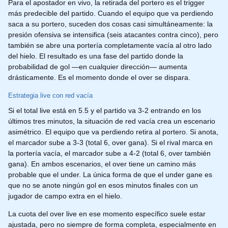
Para el apostador en vivo, la retirada del portero es el trigger
más predecible del partido. Cuando el equipo que va perdiendo
saca a su portero, suceden dos cosas casi simultáneamente: la
presión ofensiva se intensifica (seis atacantes contra cinco), pero
también se abre una portería completamente vacía al otro lado
del hielo. El resultado es una fase del partido donde la
probabilidad de gol —en cualquier dirección— aumenta
drásticamente. Es el momento donde el over se dispara.
Estrategia live con red vacía
Si el total live está en 5.5 y el partido va 3-2 entrando en los
últimos tres minutos, la situación de red vacía crea un escenario
asimétrico. El equipo que va perdiendo retira al portero. Si anota,
el marcador sube a 3-3 (total 6, over gana). Si el rival marca en
la portería vacía, el marcador sube a 4-2 (total 6, over también
gana). En ambos escenarios, el over tiene un camino más
probable que el under. La única forma de que el under gane es
que no se anote ningún gol en esos minutos finales con un
jugador de campo extra en el hielo.
La cuota del over live en ese momento específico suele estar
ajustada, pero no siempre de forma completa, especialmente en