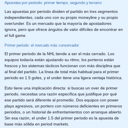
Apuestas por periodo: primer tiempo, segundo y tercero
Las apuestas por periodo dividen el partido en tres segmentos
independientes, cada uno con su propio moneyline y su propio
over/under. Es un mercado que la mayoría de apostadores
ignora, pero que ofrece ángulos de valor difíciles de encontrar en
el full game.
Primer periodo: el mercado más conservador
El primer periodo de la NHL tiende a ser el más cerrado. Los
equipos todavía están ajustando su ritmo, los porteros están
frescos y los sistemas tácticos funcionan con más disciplina que
al final del partido. La línea de total más habitual para el primer
periodo es 1.5 goles, y el under tiene una ligera ventaja histórica.
Esto tiene una implicación directa: si buscas un over de primer
periodo, necesitas una razón específica que justifique por qué
ese partido será diferente al promedio. Dos equipos con power
plays agresivos, un portero con números deficientes en primeros
periodos, o un historial de enfrentamientos con arranque abierto.
Sin esa razón, el under 1.5 del primer periodo es la apuesta de
base más sólida en period markets.