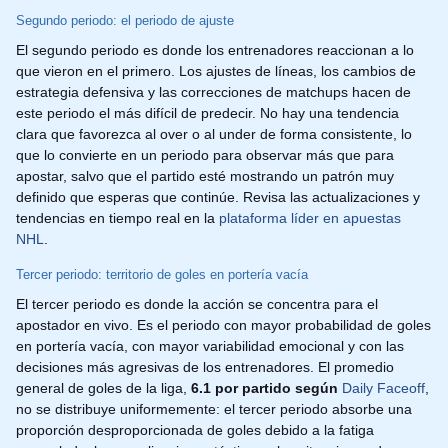
Segundo periodo: el periodo de ajuste
El segundo periodo es donde los entrenadores reaccionan a lo
que vieron en el primero. Los ajustes de líneas, los cambios de
estrategia defensiva y las correcciones de matchups hacen de
este periodo el más difícil de predecir. No hay una tendencia
clara que favorezca al over o al under de forma consistente, lo
que lo convierte en un periodo para observar más que para
apostar, salvo que el partido esté mostrando un patrón muy
definido que esperas que continúe. Revisa las actualizaciones y
tendencias en tiempo real en la
plataforma líder en apuestas
NHL
.
Tercer periodo: territorio de goles en portería vacía
El tercer periodo es donde la acción se concentra para el
apostador en vivo. Es el periodo con mayor probabilidad de goles
en portería vacía, con mayor variabilidad emocional y con las
decisiones más agresivas de los entrenadores. El promedio
general de goles de la liga,
6.1 por partido según
Daily Faceoff
,
no se distribuye uniformemente: el tercer periodo absorbe una
proporción desproporcionada de goles debido a la fatiga