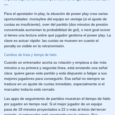
—.
Para el apostador in-play, la situación de power play crea varias
oportunidades: moneyline del equipo en ventaja (si el ajuste de
cuotas es insuficiente), over del partido (dos minutos de presión
concentrada aumentan la probabilidad de gol), o next goal scorer
si tienes una lectura sobre qué jugador gestiona el power play. La
clave es actuar rápido: las cuotas se mueven en cuanto el
penalty es visible en la retransmisión.
Cambios de línea y tiempo de hielo
Cuando un entrenador acorta su rotación y empieza a dar más
minutos a su primera y segunda línea, está enviando una señal
clara: quiere ganar este partido y está dispuesto a fatigar a sus
mejores jugadores para conseguirlo. Esa señal no siempre se
traduce en un ajuste de cuotas inmediato, especialmente si el
marcador todavía está cerrado.
Las apps de seguimiento de partidos muestran el tiempo de hielo
por jugador en tiempo real. Si el mejor jugador de un equipo
pasa de 18 minutos proyectados a 22 o más al inicio del tercer
periodo, el entrenador está apostando por la victoria. Esa