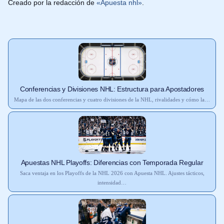
Creado por la redacción de
«Apuesta nhl»
.
Conferencias y Divisiones NHL: Estructura para Apostadores
Mapa de las dos conferencias y cuatro divisiones de la NHL, rivalidades y cómo la…
Apuestas NHL Playoffs: Diferencias con Temporada Regular
Saca ventaja en los Playoffs de la NHL 2026 con Apuesta NHL. Ajustes tácticos,
intensidad…