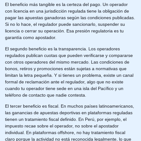
El beneficio más tangible es la certeza del pago. Un operador
con licencia en una jurisdicción regulada tiene la obligación de
pagar las apuestas ganadoras según las condiciones publicadas.
Si no lo hace, el regulador puede sancionarlo, suspender su
licencia o cerrar su operación. Esa presión regulatoria es tu
garantía como apostador.
El segundo beneficio es la transparencia. Los operadores
regulados publican cuotas que pueden verificarse y compararse
con otros operadores del mismo mercado. Las condiciones de
bonos, retiros y promociones están sujetas a normativas que
limitan la letra pequeña. Y si tienes un problema, existe un canal
formal de reclamación ante el regulador, algo que no existe
cuando tu operador tiene sede en una isla del Pacífico y un
teléfono de contacto que nadie contesta.
El tercer beneficio es fiscal. En muchos países latinoamericanos,
las ganancias de apuestas deportivas en plataformas reguladas
tienen un tratamiento fiscal definido. En Perú, por ejemplo, el
impuesto recae sobre el operador, no sobre el apostador
individual. En plataformas offshore, no hay tratamiento fiscal
claro porque la actividad no está reconocida legalmente, lo que