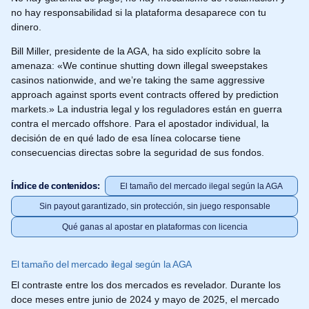
no hay responsabilidad si la plataforma desaparece con tu
dinero.
Bill Miller, presidente de la AGA, ha sido explícito sobre la
amenaza: «We continue shutting down illegal sweepstakes
casinos nationwide, and we’re taking the same aggressive
approach against sports event contracts offered by prediction
markets.» La industria legal y los reguladores están en guerra
contra el mercado offshore. Para el apostador individual, la
decisión de en qué lado de esa línea colocarse tiene
consecuencias directas sobre la seguridad de sus fondos.
Índice de contenidos
El tamaño del mercado ilegal según la AGA
Sin payout garantizado, sin protección, sin juego responsable
Qué ganas al apostar en plataformas con licencia
El tamaño del mercado ilegal según la AGA
El contraste entre los dos mercados es revelador. Durante los
doce meses entre junio de 2024 y mayo de 2025, el mercado