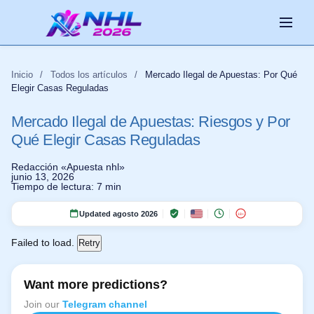
Inicio
/
Todos los artículos
/
Mercado Ilegal de Apuestas: Por Qué
Elegir Casas Reguladas
Cómo Apostar en la
Estrategias de Apuestas
Mejores Casas de
Parlays y Props en la
Apuestas en Vivo NHL:
NHL: Guía para
Todos los artículos
NHL Basadas en Datos
Noticias
Apuestas para la NHL
NHL: Mercados de Alto
Mercado Ilegal de Apuestas: Riesgos y Por
Cómo Apostar Durante
Principiantes
en LATAM 2026
Crecimiento
el Partido
Qué Elegir Casas Reguladas
Redacción «Apuesta nhl»
junio 13, 2026
Tiempo de lectura: 7 min
Updated agosto 2026
18+
Failed to load.
Retry
Want more predictions?
Join our
Telegram channel