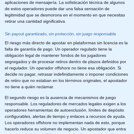
aplicaciones de mensajería. La sofisticación técnica de algunos
de estos operadores puede dar una falsa sensación de
legitimidad que se desmorona en el momento en que necesitas
retirar una cantidad significativa.
Sin payout garantizado, sin protección, sin juego responsable
El riesgo más directo de apostar en plataformas sin licencia es la
falta de garantía de pago. Un operador regulado tiene la
obligación legal de mantener fondos de los jugadores
segregados y de procesar retiros dentro de plazos definidos por
el regulador. Un operador offshore no tiene esa obligación. Si
decide no pagar, retrasar indefinidamente o imponer condiciones
de retiro que no estaban en los términos originales, el apostador
no tiene a quién reclamar.
El segundo riesgo es la ausencia de mecanismos de juego
responsable. Los reguladores de mercados legales exigen a los
operadores herramientas de autoexclusión, límites de depósito
configurables, alertas de tiempo y enlaces a recursos de ayuda.
Los operadores offshore no implementan nada de esto, porque
hacerlo reduce su volumen de negocio. Un apostador que entra