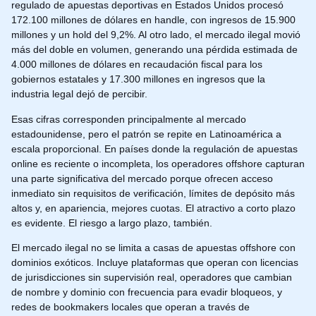
regulado de apuestas deportivas en Estados Unidos procesó
172.100 millones de dólares en handle, con ingresos de 15.900
millones y un hold del 9,2%. Al otro lado, el mercado ilegal movió
más del doble en volumen, generando una pérdida estimada de
4.000 millones de dólares en recaudación fiscal para los
gobiernos estatales y 17.300 millones en ingresos que la
industria legal dejó de percibir.
Esas cifras corresponden principalmente al mercado
estadounidense, pero el patrón se repite en Latinoamérica a
escala proporcional. En países donde la regulación de apuestas
online es reciente o incompleta, los operadores offshore capturan
una parte significativa del mercado porque ofrecen acceso
inmediato sin requisitos de verificación, límites de depósito más
altos y, en apariencia, mejores cuotas. El atractivo a corto plazo
es evidente. El riesgo a largo plazo, también.
El mercado ilegal no se limita a casas de apuestas offshore con
dominios exóticos. Incluye plataformas que operan con licencias
de jurisdicciones sin supervisión real, operadores que cambian
de nombre y dominio con frecuencia para evadir bloqueos, y
redes de bookmakers locales que operan a través de